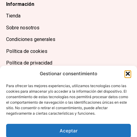
Información
Tienda
Sobre nosotros
Condiciones generales
Política de cookies
Política de privacidad
Gestionar consentimiento
Contacto
Contacto
Para ofrecer las mejores experiencias, utilizamos tecnologías como las
cookies para almacenar y/o acceder a la información del dispositivo. El
consentimiento de estas tecnologías nos permitirá procesar datos como
Av. de la Ilustración, 11, 11407 Jerez de la Frontera,
el comportamiento de navegación o las identificaciones únicas en este
Cádiz
sitio. No consentir o retirar el consentimiento, puede afectar
negativamente a ciertas características y funciones.
956814700
info@tabitas.es
Aceptar